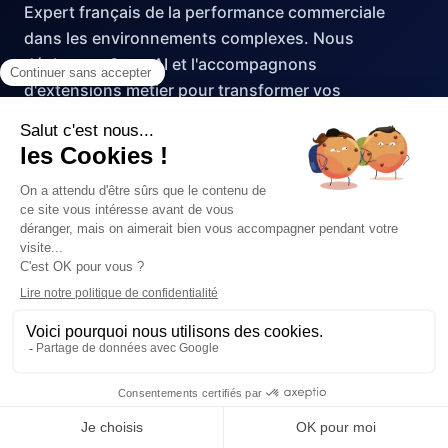
Expert français de la performance commerciale
dans les environnements complexes. Nous
déployons SugarAI et l'accompagnons
d'extensions métier pour transformer vos
processus de vente, marketing et service.
PARTENAIRE FRANCE SUGARAI
contact@bluenote-systems.com
+33 (0)3 88 68 76 02
24 rue Thomann
67000 Strasbourg — France
SOLUTIONS
SECTEURS
SugarAI
Éditeurs de logiciels
Logiciel CRM
Organismes de formation
Gestion commerciale
Medtech & santé
Marketing automation
Associations B2B