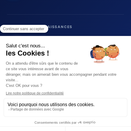
LABELS & RECONNAISSANCES
© 2026 Blue note systems — Tous droits réservés.
Plan du site
Mentions légales
Politique de confidentialité
CGV
Tous droits réservés
Blue note systems -
Conseil en solutions CRM pour entreprise :
prestations, intégration CRM & logiciel GRC
-