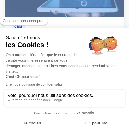
CRM
Pourquoi le marketing automation est
indispensable ?
Vous souhaiter augmenter votre chiffre d'affaires tout
en gagnant du temps pour d'autres tâches ?
Découvrez le marketing automation ! Qu'est ce que le
marketing automation ? Le marketing automation (en
français : automatisation du marketing) est un terme
2 mai 2024
Lire
qui désigne...