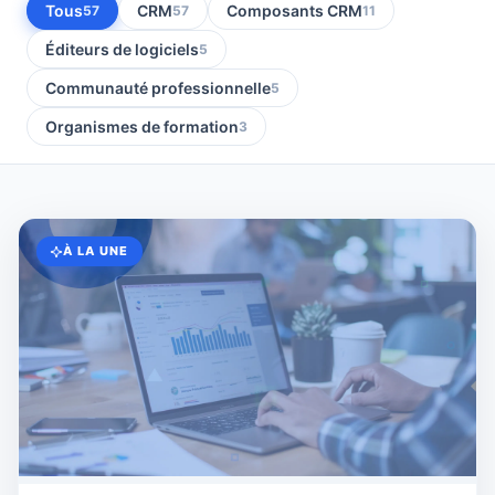
Tous
CRM
Composants CRM
57
57
11
Éditeurs de logiciels
5
Communauté professionnelle
5
Organismes de formation
3
À LA UNE