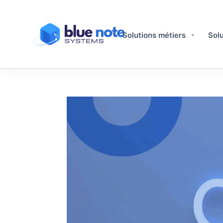
Solutions métiers​
Solu