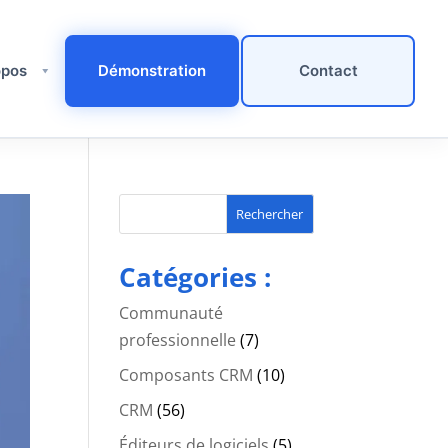
pos ​
Démonstration
Contact
Rechercher
Catégories :
Communauté
professionnelle
(7)
Composants CRM
(10)
CRM
(56)
Éditeurs de logiciels
(5)