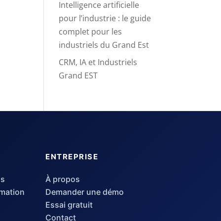
Intelligence artificielle
pour l’industrie : le guide
complet pour les
industriels du Grand Est
CRM, IA et Industriels
Grand EST
ENTREPRISE
ls
À propos
mation
Demander une démo
Essai gratuit
Contact