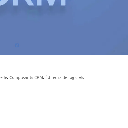
ndre et éviter ce piège
elle
,
Composants CRM
,
Éditeurs de logiciels