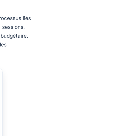
rocessus liés
s sessions,
 budgétaire.
des