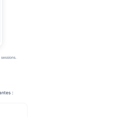
s sessions.
antes :