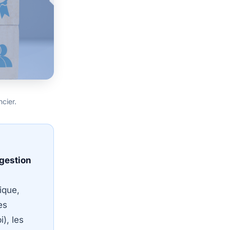
cier.
 gestion
ique,
es
), les