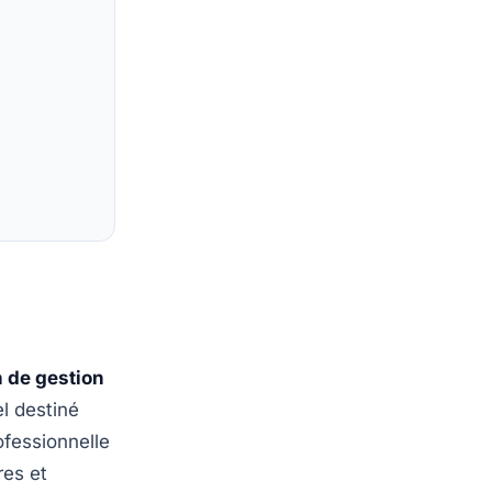
n de gestion
l destiné
ofessionnelle
res et