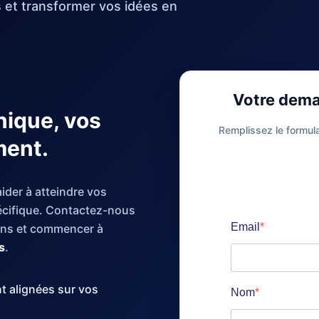
 et transformer vos idées en
Votre dem
nique, vos
Remplissez le formul
ment.
er à atteindre vos
écifique. Contactez-nous
oins et commencer à
s
.
t alignées sur vos