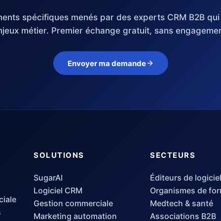
ents spécifiques menés par des experts CRM B2B qui 
njeux métier. Premier échange gratuit, sans engagemen
Envoyer ma demande
SOLUTIONS
SECTEURS
SugarAI
Éditeurs de logicie
Logiciel CRM
Organismes de for
ciale
Gestion commerciale
Medtech & santé
s
Marketing automation
Associations B2B