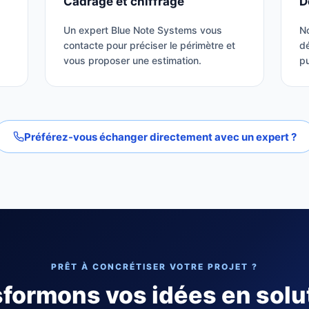
Cadrage et chiffrage
D
Un expert Blue Note Systems vous
N
contacte pour préciser le périmètre et
dé
vous proposer une estimation.
pu
Préférez-vous échanger directement avec un expert ?
PRÊT À CONCRÉTISER VOTRE PROJET ?
formons vos idées en solu