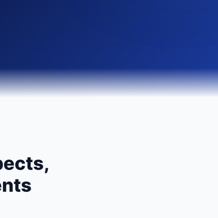
ects,
ents