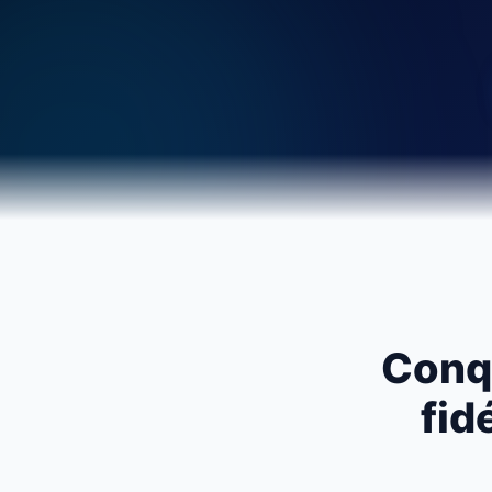
Conq
fid