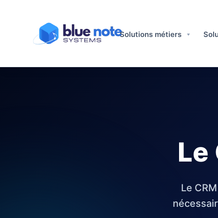
Solutions métiers​
Solu
Le
Le CRM 
nécessair