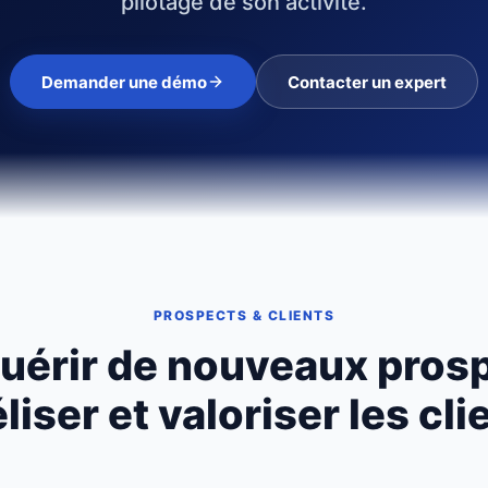
pilotage de son activité.
Demander une démo
Contacter un expert
PROSPECTS & CLIENTS
uérir de nouveaux prosp
éliser et valoriser les cli